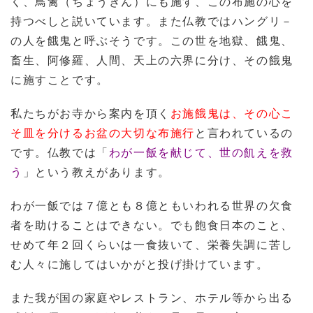
く、鳥禽（ちょうきん）にも施す、この布施の心を
持つべしと説いています。また仏教ではハングリ－
の人を餓鬼と呼ぶそうです。この世を地獄、餓鬼、
畜生、阿修羅、人間、天上の六界に分け、その餓鬼
に施すことです。
私たちがお寺から案内を頂く
お施餓鬼は、その心こ
そ皿を分けるお盆の大切な布施行
と言われているの
です。仏教では「
わが一飯を献じて、世の飢えを救
う
」という教えがあります。
わが一飯では７億とも８億ともいわれる世界の欠食
者を助けることはできない。でも飽食日本のこと、
せめて年２回くらいは一食抜いて、栄養失調に苦し
む人々に施してはいかがと投げ掛けています。
また我が国の家庭やレストラン、ホテル等から出る