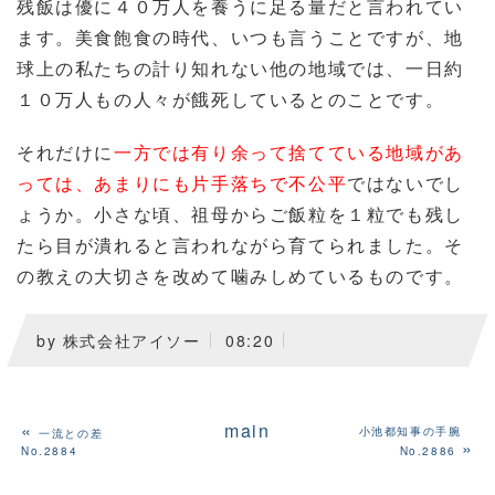
残飯は優に４０万人を養うに足る量だと言われてい
ます。美食飽食の時代、いつも言うことですが、地
球上の私たちの計り知れない他の地域では、一日約
１０万人もの人々が餓死しているとのことです。
それだけに
一方では有り余って捨てている地域があ
っては、あまりにも片手落ちで不公平
ではないでし
ょうか。小さな頃、祖母からご飯粒を１粒でも残し
たら目が潰れると言われながら育てられました。そ
の教えの大切さを改めて噛みしめているものです。
by
株式会社アイソー
08:20
«
main
小池都知事の手腕
一流との差
»
No.2884
No.2886