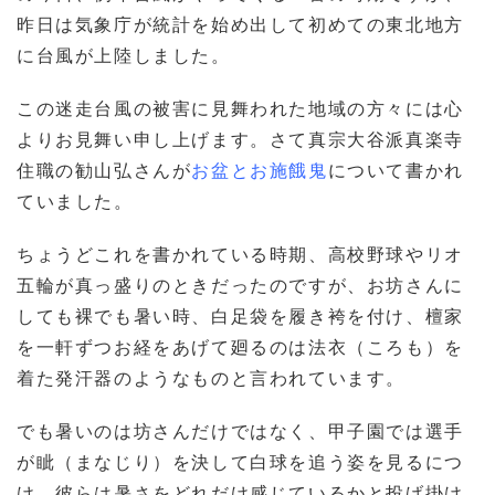
昨日は気象庁が統計を始め出して初めての東北地方
に台風が上陸しました。
この迷走台風の被害に見舞われた地域の方々には心
よりお見舞い申し上げます。さて真宗大谷派真楽寺
住職の勧山弘さんが
お盆とお施餓鬼
について書かれ
ていました。
ちょうどこれを書かれている時期、高校野球やリオ
五輪が真っ盛りのときだったのですが、お坊さんに
しても裸でも暑い時、白足袋を履き袴を付け、檀家
を一軒ずつお経をあげて廻るのは法衣（ころも）を
着た発汗器のようなものと言われています。
でも暑いのは坊さんだけではなく、甲子園では選手
が眦（まなじり）を決して白球を追う姿を見るにつ
け、彼らは暑さをどれだけ感じているかと投げ掛け