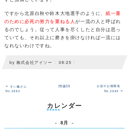
ですから北原白秋や鈴木大地選手のように、
紙一重
のために必死の努力を重ねる人
が一流の人と呼ばれ
るのでしょう。従って人事を尽くしたと自分は思っ
ていても、それ以上に磨きを掛けなければ一流には
なれないわけですね。
by
株式会社アイソー
08:25
«
main
お盆やお施餓鬼
すい臓がん
»
No.2883
No.2885
カレンダー
8月
«
»