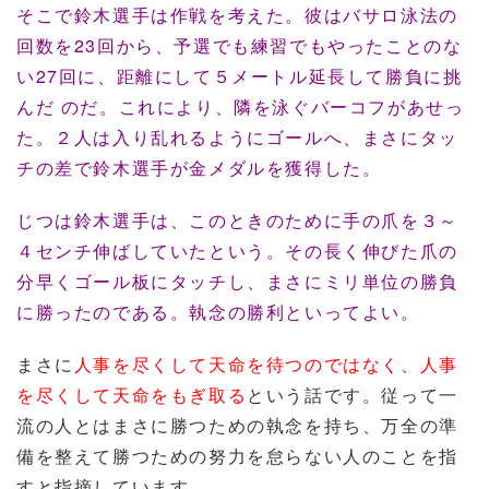
そこで鈴木選手は作戦を考えた。彼はバサロ泳法の
回数を23回から、予選でも練習でもやったことのな
い27回に、距離にして５メートル延長して勝負に挑
んだ のだ。これにより、隣を泳ぐバーコフがあせっ
た。２人は入り乱れるようにゴールへ、まさにタッ
チの差で鈴木選手が金メダルを獲得した。
じつは鈴木選手は、このときのために手の爪を３～
４センチ伸ばしていたという。その長く伸びた爪の
分早くゴール板にタッチし、まさにミリ単位の勝負
に勝ったのである。執念の勝利といってよい。
まさに
人事を尽くして天命を待つのではなく、人事
を尽くして天命をもぎ取る
という話です。従って一
流の人とはまさに勝つための執念を持ち、万全の準
備を整えて勝つための努力を怠らない人のことを指
すと指摘しています。