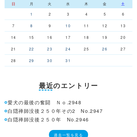
日
月
火
水
木
金
土
1
2
3
4
5
6
7
8
9
10
11
12
13
14
15
16
17
18
19
20
21
22
23
24
25
26
27
28
29
30
31
最近のエントリー
愛犬の最後の奮闘 Ｎｏ.2948
白隠禅師没後２５０年その2 No.2947
白隠禅師没後２５０年 No.2946
過去一覧を見る