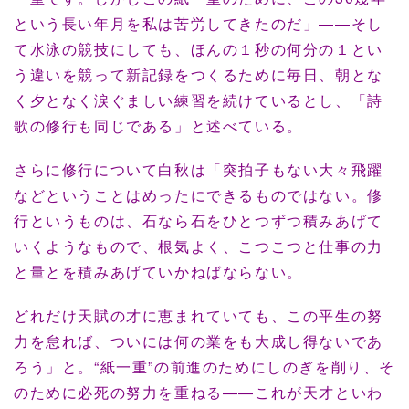
という長い年月を私は苦労してきたのだ」――そし
て水泳の競技にしても、ほんの１秒の何分の１とい
う違いを競って新記録をつくるために毎日、朝とな
く夕となく涙ぐましい練習を続けているとし、「詩
歌の修行も同じである」と述べている。
さらに修行について白秋は「突拍子もない大々飛躍
などということはめったにできるものではない。修
行というものは、石なら石をひとつずつ積みあげて
いくようなもので、根気よく、こつこつと仕事の力
と量とを積みあげていかねばならない。
どれだけ天賦の才に恵まれていても、この平生の努
力を怠れば、ついには何の業をも大成し得ないであ
ろう」と。“紙一重”の前進のためにしのぎを削り、そ
のために必死の努力を重ねる――これが天才といわ