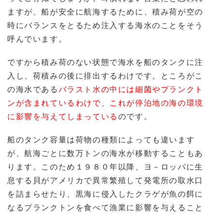
ますが、船が安全に航海するために、積み荷が空の
時にバランスをとるため注入する海水のことをそう
呼んでいます。
ですから積み荷のない状態で海水を船のタンクに注
入し、荷積みの後に排出するわけです。ところがこ
の海水である
バラスト水の中には細菌やプランクト
ンが含まれているわけで、これが停泊地の海の環境
に影響を与えてしまっている
のです。
船のタンク容量は荷物の種類によっても違います
が、航海ごとに数万トンの海水が移動することもあ
ります。このため１９８０年以降、ヨ－ロッパに生
息する貝がアメリカで異常繁殖して発電所の取水口
を詰まらせたり、黒海に侵入したクラゲが魚の餌に
なるプランクトンを食べて漁業に影響を与えること