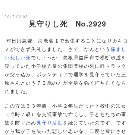
2017.02.03
見守りし死 No.2929
昨日は急遽、海老名まで出張することになりカキコ
ミができず失礼しました。さて、なんという
痛まし
い悲しい死
でしょうか。島根県益田市で横断歩道を
渡っていた小学校児童の集団登校の列に軽トラック
が突っ込み、ボランティアで通学を見守っていた三
原さんという７３歳の方が全身を強く打ち亡くなら
れました。
この方は３３年前、小学２年生だった下校中の次女
（当時７歳）を交通事故で亡くし、子どもたちの事
故を防ぐため
見守り活動
を続けていたのです。です
から我が子を失った悲しい思いを、二度と皆にさせ