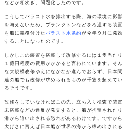
などが相次ぎ、問題化したのです。
こうしてバラスト水を排出する際、海の環境に影響
を与えないため、プランクトンなどをろ過する装置
を船に義務付けた
バラスト水条約
が今年９月に発効
することになったのです。
しかしこの装置を搭載して改修するには１隻当たり
１億円程度の費用がかかると言われています。そん
な大規模改修ゆえになかなか進んでおらず、日本関
連の船でも改修が求められるものが千隻を超えてい
るそうです。
改修をしていなければこの先、立ち入り検査で装置
未搭載などの違反が発覚すると、船が拘留されたり
港から追い出される恐れがあるわけです。ですから
大げさに言えば日本船が世界の海から締め出される