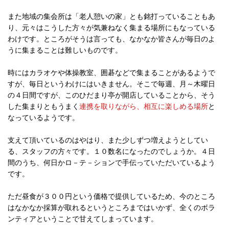
また地域の集会所は「老人憩いの家」とも銘打っていることもあ
り、元々はこうした方々が気兼ねなく集まる場所にもなっている
わけです。ところがそうは言っても、なかなか皆さんが毎日のよ
うに集まることは難しいものです。
時にはカラオケや体操教室、囲碁などで集まることがあるようで
すが、毎日というわけにはいきません。そこで毎週、月～木曜日
の４日間ですが、このひだまり亭が開店していることから、そう
した集まりともうまく
連携を取りながら、相互に楽しめる場所
と
なっているようです。
支えて頂いているのはやはり、また少しずつ増えようとしてい
る、スタッフの方々です。１０数名になったのでしょうか。４日
間のうち、何日かロ－テ－ションで手伝っていただいているよう
です。
ただ昼食が３００円という価格で提供しているため、今のところ
はなかなか採算が取れるというところまではいかず、全くのボラ
ンティアということで甘えてしまっています。