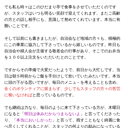
でも私も時々はこのひだまり亭で食事をさせていただくのです
が、スタッフはいつも明るい笑顔で迎えてくれます。またご高齢
の方との話し相手にも、意識して努めてくれています。本当に有
難いことです。
そして以前にも書きましたが、自治会など地域の方々も、積極的
にこの事業に協力して下さっているから嬉しいものです。昨日も
自治会や婦人会が主催する敬老会の行事があり、そこでのお弁当
を１００以上注文をいただいたとのことです。
ですからその準備で大変だったようで、前日から大忙しです。当
日は朝５時前からご飯を手分けして炊いていたみたいです。本当
に頭の下がる思いですが、毎日のメニュ－を考えることも含め、
全くのボランティアに留まらず、少しでもスタッフの方々の苦労
に報いなければ
と思っているものです。
でも継続は力なり、毎日のように来て下さっている方が、木曜日
になると「
明日は休みだからつまらないよ
」と言ってくださった
り、「
本当においしかった
」と言って、残すこともなく綺麗に食
べ尽くしてくれることが、スタッフの何よりの励みになっている