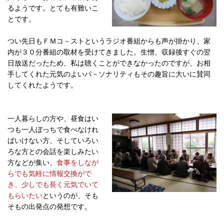
るようです。とても有難いこ
とです。
つい先日もＦＭコ－ストというラジオ番組からも声が掛かり、家
内が３０分番組の取材を受けてきました。生憎、収録後すぐの翌
日放送だったため、私は聴くことができなかったのですが、お相
手してくれた元気のよいパ－ソナリティもその趣旨に大いに賛同
してくれたようです。
一人暮らしの方や、昼食はい
つも一人ぼっちで食べなけれ
ばいけない方、そしていろい
ろな方との会話を楽しみたい
方などが集い、
食事をしなが
らでも気軽に情報交換がで
き、少しでも長く元気でいて
もらいたい
というのが、そも
そもの出発点の発想です。