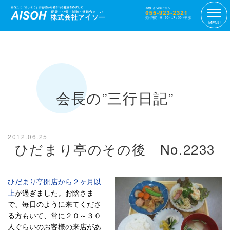
MENU
会長の”三行日記”
2012.06.25
ひだまり亭のその後 No.2233
ひだまり亭開店から２ヶ月以
上
が過ぎました。お陰さま
で、毎日のように来てくださ
る方もいて、常に２０～３０
人ぐらいのお客様の来店があ