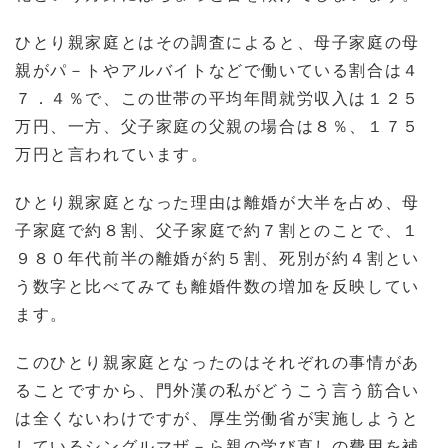
ひとり親家庭とはその調査によると、母子家庭の母
親がパ－トやアルバイトなどで働いている割合は４
７．４％で、この世帯の平均年間就労収入は１２５
万円、一方、父子家庭の父親の場合は８％、１７５
万円と言われています。
ひとり親家庭となった理由は離婚が大半を占め、母
子家庭で約８割、父子家庭で約７割とのことで、１
９８０年代前半の離婚が約５割、死別が約４割とい
う数字と比べてみても離婚件数の増加を反映してい
ます。
このひとり親家庭となったのはそれぞれの事情があ
ることですから、門外漢の私がどうこう言う筋合い
は全くないわけですが、厚生労働省が実施しようと
しているシングルマザ－ら親の学び直しの費用を補