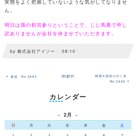
実態をよく把握していないような気がしてなりませ
ん。
明日は孫の初宮参りということで、じじ馬鹿で申し
訳ありませんが会社を休ませていただきます。
by
株式会社アイソー
08:10
«
main
韓国大統領の行く末
春節 No.2694
»
No.2696
カレンダー
2月
«
»
日
月
火
水
木
金
土
1
2
3
4
5
6
7