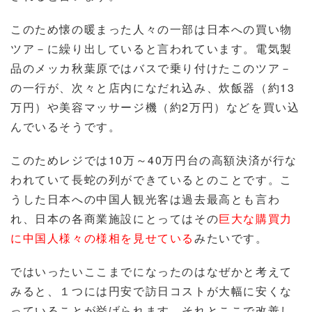
このため懐の暖まった人々の一部は日本への買い物
ツア－に繰り出していると言われています。電気製
品のメッカ秋葉原ではバスで乗り付けたこのツア－
の一行が、次々と店内になだれ込み、炊飯器（約13
万円）や美容マッサージ機（約2万円）などを買い込
んでいるそうです。
このためレジでは10万～40万円台の高額決済が行な
われていて長蛇の列ができているとのことです。こ
うした日本への中国人観光客は過去最高とも言わ
れ、日本の各商業施設にとってはその
巨大な購買力
に中国人様々の様相を見せている
みたいです。
ではいったいここまでになったのはなぜかと考えて
みると、１つには円安で訪日コストが大幅に安くな
っていることが挙げられます。それとここで改善し