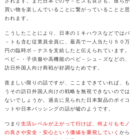
されます。また日本でのサ－ビスも良さも、彼らが
買い物を楽しんでいることに繋がっていることと思
われます。
こうしたことにより、日本のミキハウスなどではパ
－トも含む従業員全員に、最高で一人当たり５０万
円の臨時ボ－ナスを支給したと伝えられています。
ベビ－・子供服や高機能のベビ－シュ－ズなどの、
訪日外国人向け商戦が好調なためです。
羨ましい限りの話ですが、ここまできていれば、も
うその訪日外国人向けの戦略を無視できないのでは
ないでしょうか。過去に見られた日本製品のボイコ
ットや日本バッシングの話が嘘のようです。
つまり
生活レベルが上がって行けば、何よりもモノ
の良さや安全・安心という価値を重視していく
から