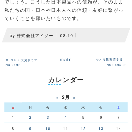
でしょう。こうした日本製品への信頼が、そのまま
私たちの国・日本や日本人への信頼・友好に繋がっ
ていくことを願いたいものです。
by
株式会社アイソー
08:10
«
main
ひとり親家庭支援
ＮＨＫ大河ドラマ
»
No.2693
No.2695
カレンダー
2月
«
»
日
月
火
水
木
金
土
1
2
3
4
5
6
7
8
9
10
11
12
13
14