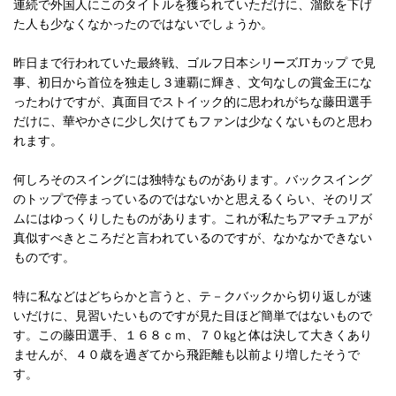
連続で外国人にこのタイトルを獲られていただけに、溜飲を下げ
た人も少なくなかったのではないでしょうか。
昨日まで行われていた最終戦、ゴルフ日本シリーズJTカップ で見
事、初日から首位を独走し３連覇に輝き、文句なしの賞金王にな
ったわけですが、真面目でストイック的に思われがちな藤田選手
だけに、華やかさに少し欠けてもファンは少なくないものと思わ
れます。
何しろそのスイングには独特なものがあります。バックスイング
のトップで停まっているのではないかと思えるくらい、そのリズ
ムにはゆっくりしたものがあります。これが私たちアマチュアが
真似すべきところだと言われているのですが、なかなかできない
ものです。
特に私などはどちらかと言うと、テ－クバックから切り返しが速
いだけに、見習いたいものですが見た目ほど簡単ではないもので
す。この藤田選手、１６８ｃｍ、７０kgと体は決して大きくあり
ませんが、４０歳を過ぎてから飛距離も以前より増したそうで
す。