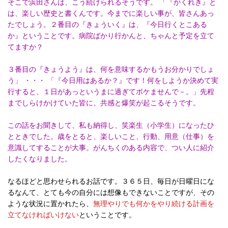
そこで浜田さんは、こう続けられるそうです。 「『がくれき』と
は、楽しい歴史と書くんです。今までに楽しい事が、皆さんあっ
たでしょう。２番目の『きょういく』は、『今日行くとこある
か』ということです。病院ばかり行かんと、ちゃんと予定を立て
てますか？
３番目の『きょうよう』は、何を意味するかもうお分かりでしょ
う」 ・・・ 「『今日用はあるか？』です！何をしようか決めて実
行すると、１日があっというまに過ぎてボケませんで－。」先程
までしらけかけていた皆に、共感と爆笑が起こるそうです。
この話をお聞きして、私も納得し、笑楽生（小学生）になったひ
とときでした。歳をとると、楽しいこと、行動、用意（仕事）を
意識してすることが大事。がんちくのある内容で、つい人に紹介
したくなりました。
なるほどと思わせられるお話です。３６５日、毎日が日曜日にな
るなんて、とても今の自分には想像もできないことですが、その
ような状況に置かれたら、
無理やりでも何かをやり続ける計画を
立てなければいけない
ということです。