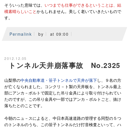
そういった意味では、
いつまでも仕事ができるということは、結
構素晴らしいこと
かもしれません。美しく老いていきたいもので
す。
Permalink
by
at 09:00
2012.12.05
トンネル天井崩落事故 No.2325
山梨県の
中央自動車道・笹子トンネルで天井が落下
し、９名の方
が亡くなられました。コンクリ－ト製の天井板を、トンネル最上
部にアンカ－ボルトで固定した吊り金具により取り付けられてい
たのですが、この吊り金具や一部ではアンカ－ボルトごと、抜け
落ちたとのことです。
今朝のニュ－スによると、中日本高速道路の管理する同型の５つ
のトンネルのうち、この笹子トンネルだけ打音検査といって、ハ