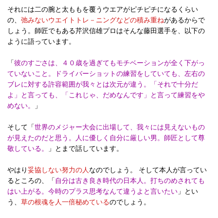
それには二の腕と太ももを覆うウエアがピチピチになるくらい
の、
弛みないウエイトトレ－ニングなどの積み重ね
があるからで
しょう。師匠でもある芹沢信雄プロはそんな藤田選手を、以下の
ように語っています。
「
彼のすごさは、４０歳を過ぎてもモチベーションが全く下がっ
ていないこと。ドライバーショットの練習をしていても、左右の
ブレに対する許容範囲が我々とは次元が違う。「それで十分だ
よ」と言っても、「これじゃ、だめなんです」と言って練習をや
めない。
」
そして「
世界のメジャー大会に出場して、我々には見えないもの
が見えたのだと思う。人に優しく自分に厳しい男。師匠として尊
敬している。
」とまで話しています。
やはり
妥協しない努力の人
なのでしょう。 そして本人が言ってい
るところの、「
自分は古き良き時代の日本人。打ちのめされても
はい上がる。今時のプラス思考なんて違うよと言いたい
」とい
う、
草の根魂を人一倍秘めている
のでしょう。