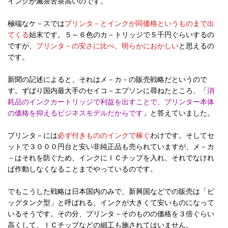
インクが滅茶苦茶高いのです。
極端なケ－スでは
プリンタ－とインクが同価格というものまで出
てくる
始末です。５～６色のカ－トリッジで５千円ぐらいするの
ですが、
プリンタ－の安さに比べ、明らかにおかしい
と思えるの
です。
新聞の記述によると、それはメ－カ－の販売戦略だというので
す。ずばり国内最大手のセイコ－エプソンに尋ねたところ、「
消
耗品のインクカートリッジで利益を出すことで、プリンター本体
の価格を抑えるビジネスモデルだからです
」と答えていました。
プリンタ－には
必ず付きもののインクで稼ぐ
わけです。そしてセ
ットで３０００円台と安い非純正品も売られていますが、メ－カ
－はそれを防ぐため、インクにＩＣチップを入れ、それでなけれ
ば作動しなくなることまでやっているのです。
でもこうした戦略は日本国内のみで、新興国などでの販売は「ビ
ッグタンク型」と呼ばれる、インクが大きくて安いものになって
いるそうです。その分、プリンタ－そのものの価格を３倍ぐらい
高くして、ＩＣチップなどの細工も施されてはいません。