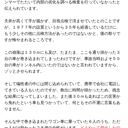
ンマーでたたいて内部の劣化を調べる検査を行っていなかったと
伝えられています。
天井が高くて手が届かず、目視点検で済ませていたとのことです
が、１９７７年の設置というから３５年も経過しているだけに、
もう少しその他に点検方法があったのではないかと、後の祭りで
すが悔やまれるところです。
この崩落は１３０ｍにも及び、たまたま、ここを通り掛かった３
台の車が巻き込まれてしまったわけですが、事故当時およそ５０
台の車がトンネル内にいたのではないかと言われていますから、
ゾッとさせられます。
そして犠牲者の中には閉じ込められていて、携帯で会社に電話し
てきている人もいたのですが、救出に時間が掛かったため、残念
な結果になってしまいました。また後３０ｍも走ればこの災害か
ら免れたという車も見つかっていて、何ともその不運に言葉もあ
りません。
そんな中で巻き込まれたワゴン車に乗っていた６人のうち、ただ
一人だけ助かった２８歳の女性がいます。
どうやって脱出したの