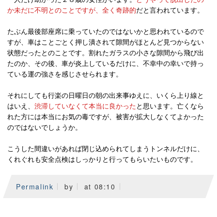
か未だに不明とのことですが、全く奇跡的
だと言われています。
たぶん最後部座席に乗っていたのではないかと思われているので
すが、車はことごとく押し潰されて隙間がほとんど見つからない
状態だったとのことです。割れたガラスの小さな隙間から飛び出
たのか、その後、車が炎上しているだけに、不幸中の幸いで持っ
ている運の強さを感じさせられます。
それにしても行楽の日曜日の朝の出来事ゆえに、いくら上り線と
はいえ、
渋滞していなくて本当に良かった
と思います。亡くなら
れた方には本当にお気の毒ですが、被害が拡大しなくてよかった
のではないでしょうか。
こうした間違いがあれば閉じ込められてしまうトンネルだけに、
くれぐれも安全点検はしっかりと行ってもらいたいものです。
Permalink
by
at 08:10