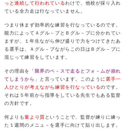
っと連続して行われている
わけで、他校が採り入れ
ている全力走は行なっていません。
つまり休まず効率的な練習を行なっているのです。
能力によってＡグル－プとＢグル－プに分かれてい
ますが、１年生ながら伸び盛りで力をつけてきたあ
る選手は、Ａグル－プながらこの日はＢグル－プに
混じって練習をしています。
その理由を「
限界のペ－スで走るとフォ－ムが崩れ
てしまうから
」と言っています。このように
選手一
人ひとりが考えながら練習を行なっている
のです。
それは５年前から指導をしている先生でもある監督
の方針です。
何よりも
量より質
ということで、監督が練りに練っ
た１週間のメニュ－を選手に向けて貼り出します。