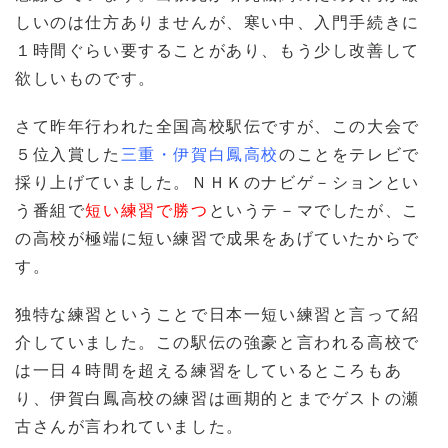
しいのは仕方ありませんが、寒い中、入門手続きに
１時間ぐらい要することがあり、もう少し改善して
欲しいものです。
さて昨年行われた全国高校駅伝ですが、この大会で
５位入賞した
三重・伊賀白鳳高校
のことをテレビで
採り上げていました。ＮＨＫのナビゲ－ションとい
う番組で
短い練習で勝つ
というテ－マでしたが、こ
の高校が極端に短い練習で成果をあげていたからで
す。
独特な練習ということで日本一短い練習と言って紹
介していました。この駅伝の強豪と言われる高校で
は一日４時間を超える練習をしているところもあ
り、伊賀白鳳高校の練習は画期的とまでゲストの瀬
古さんが言われていました。