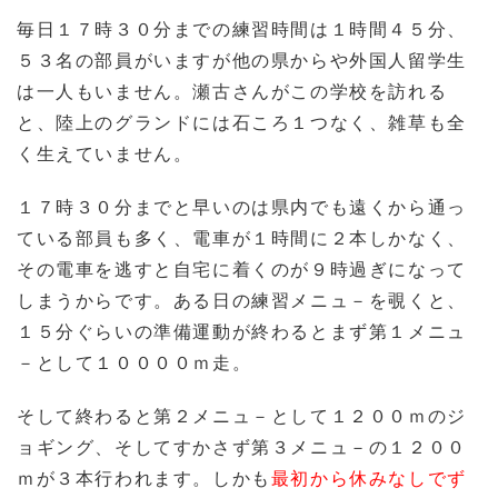
毎日１７時３０分までの練習時間は１時間４５分、
５３名の部員がいますが他の県からや外国人留学生
は一人もいません。瀬古さんがこの学校を訪れる
と、陸上のグランドには石ころ１つなく、雑草も全
く生えていません。
１７時３０分までと早いのは県内でも遠くから通っ
ている部員も多く、電車が１時間に２本しかなく、
その電車を逃すと自宅に着くのが９時過ぎになって
しまうからです。ある日の練習メニュ－を覗くと、
１５分ぐらいの準備運動が終わるとまず第１メニュ
－として１００００ｍ走。
そして終わると第２メニュ－として１２００ｍのジ
ョギング、そしてすかさず第３メニュ－の１２００
ｍが３本行われます。しかも
最初から休みなしでず