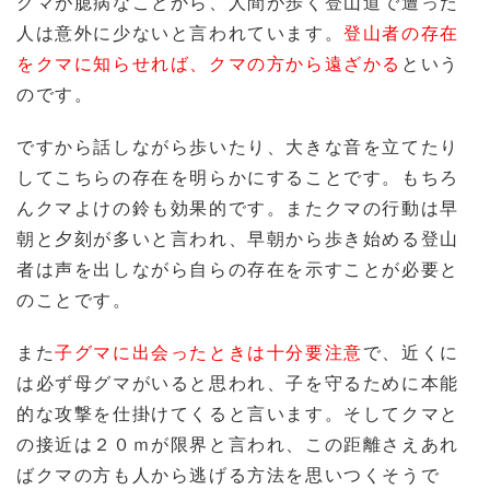
クマが臆病なことから、人間が歩く登山道で遭った
人は意外に少ないと言われています。
登山者の存在
をクマに知らせれば、クマの方から遠ざかる
という
のです。
ですから話しながら歩いたり、大きな音を立てたり
してこちらの存在を明らかにすることです。もちろ
んクマよけの鈴も効果的です。またクマの行動は早
朝と夕刻が多いと言われ、早朝から歩き始める登山
者は声を出しながら自らの存在を示すことが必要と
のことです。
また
子グマに出会ったときは十分要注意
で、近くに
は必ず母グマがいると思われ、子を守るために本能
的な攻撃を仕掛けてくると言います。そしてクマと
の接近は２０ｍが限界と言われ、この距離さえあれ
ばクマの方も人から逃げる方法を思いつくそうで