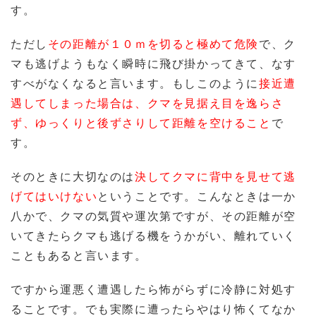
す。
ただし
その距離が１０ｍを切ると極めて危険
で、ク
マも逃げようもなく瞬時に飛び掛かってきて、なす
すべがなくなると言います。もしこのように
接近遭
遇してしまった場合は、クマを見据え目を逸らさ
ず、ゆっくりと後ずさりして距離を空けること
で
す。
そのときに大切なのは
決してクマに背中を見せて逃
げてはいけない
ということです。こんなときは一か
八かで、クマの気質や運次第ですが、その距離が空
いてきたらクマも逃げる機をうかがい、離れていく
こともあると言います。
ですから運悪く遭遇したら怖がらずに冷静に対処す
ることです。でも実際に遭ったらやはり怖くてなか