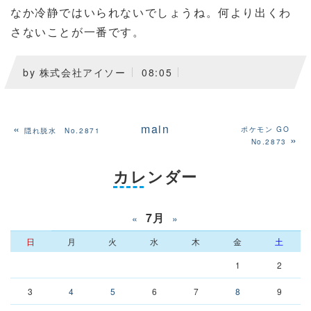
なか冷静ではいられないでしょうね。何より出くわ
さないことが一番です。
by
株式会社アイソー
08:05
«
main
ポケモン GO
隠れ脱水 No.2871
»
No.2873
カレンダー
7月
«
»
日
月
火
水
木
金
土
1
2
3
4
5
6
7
8
9