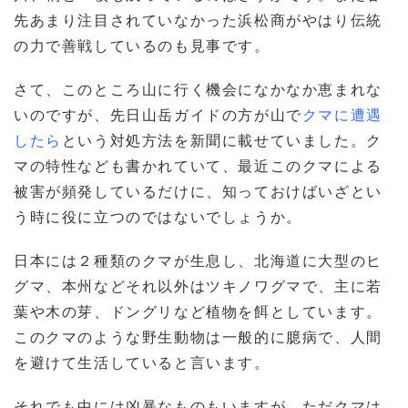
先あまり注目されていなかった浜松商がやはり伝統
の力で善戦しているのも見事です。
さて、このところ山に行く機会になかなか恵まれな
いのですが、先日山岳ガイドの方が山で
クマに遭遇
したら
という対処方法を新聞に載せていました。ク
マの特性なども書かれていて、最近このクマによる
被害が頻発しているだけに、知っておけばいざとい
う時に役に立つのではないでしょうか。
日本には２種類のクマが生息し、北海道に大型のヒ
グマ、本州などそれ以外はツキノワグマで、主に若
葉や木の芽、ドングリなど植物を餌としています。
このクマのような野生動物は一般的に臆病で、人間
を避けて生活していると言います。
それでも中には凶暴なものもいますが、ただクマは