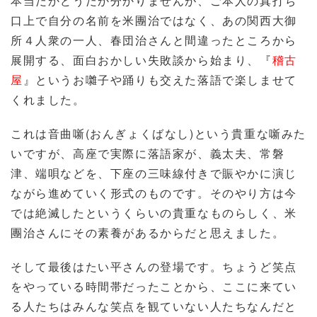
本当だかどうだか分かりませんが、ご本人の真打ち
口上で自分の名前を米團治ではなく、あの関西大御
所４人衆の一人、春団治さんと間違ったところから
展開する、面白おかしい失敗談から始まり、『
稽古
屋
』というお囃子や踊りも交えた落語で楽しませて
くれました。
これは音曲噺(おんぎょくばなし)という貴重な噺みた
いですが、高座で実際に落語家が、義太夫、常磐
津、端唄などを、下座の三味線付きで賑やかに演じ
ながら進めていく形式のものです。そのやり方は今
では絶滅したというくらいの貴重なものらしく、米
團治さんにその素養があるからだと思えました。
そして最後はたい平さんの登場です。ちょうど笑点
をやっている時間帯だったことから、ここに来てい
る人たちはみんな笑点を観ていない人たちなんだと