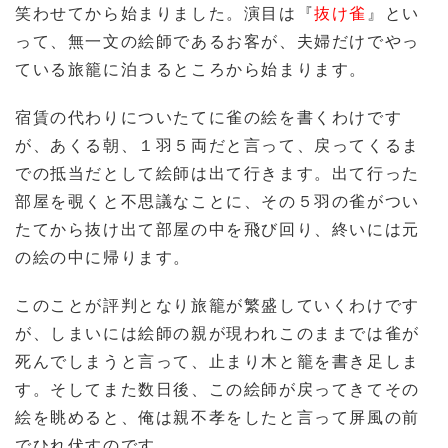
笑わせてから始まりました。演目は『
抜け雀
』とい
って、無一文の絵師であるお客が、夫婦だけでやっ
ている旅籠に泊まるところから始まります。
宿賃の代わりについたてに雀の絵を書くわけです
が、あくる朝、１羽５両だと言って、戻ってくるま
での抵当だとして絵師は出て行きます。出て行った
部屋を覗くと不思議なことに、その５羽の雀がつい
たてから抜け出て部屋の中を飛び回り、終いには元
の絵の中に帰ります。
このことが評判となり旅籠が繁盛していくわけです
が、しまいには絵師の親が現われこのままでは雀が
死んでしまうと言って、止まり木と籠を書き足しま
す。そしてまた数日後、この絵師が戻ってきてその
絵を眺めると、俺は親不孝をしたと言って屏風の前
でひれ伏すのです。