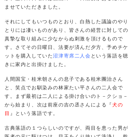
ませていただきました。
それにしてもいつものとおり、白熱した議論のやり
とりには凄いものがあり、皆さんの経営に対しての
真摯な取り組みに少なからぬ刺激を頂けるもので
す。さてその日曜日、法要が済んだ夕方、予めチケ
ットを購入していた
沼津寄席二人会
という落語を聴
きに家内と出掛けました。
人間国宝・桂米朝さんの息子である桂米團治さん
と、笑点でお馴染みの林家たい平さんの二人会で
す。まず最初は二人による掛け合いのト－クショ－
から始まり、次は前座の吉の丞さんによる『
犬の
目
』という落語です。
古典落語の１つらしいのですが、両目を患った男が
医者の元に駆けつけ、目玉をくり抜いて洗浄し、乾