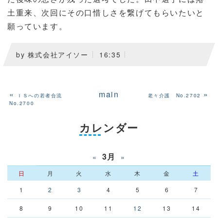
土重来、次回にその口惜しさを繋げてもらいたいと
願っています。
by
株式会社アイソー
16:35
«
main
»
ＩＳへの若者合流
老々介護 No.2702
No.2700
カレンダー
3月
«
»
日
月
火
水
木
金
土
1
2
3
4
5
6
7
8
9
10
11
12
13
14