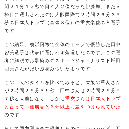
間２４分４２秒で日本人２位だった伊藤舞、また３
枠目に選出されたのは大阪国際で２時間２６分３９
秒の日本人トップ（全体３位）の重友梨佐の各選手
です。
この結果、横浜国際で全体のトップで優勝した田中
智美選手は代表に選ばれず落選したのです。この選
考に解説でお馴染みのスポ－ツジャ－ナリスト増田
明美さんがだいぶ噛みついたようです。
この二人のタイムを比べてみると、大阪の重友さん
が２時間２６分３９秒、田中さんは２時間２６分５
７秒と大差はなく、しかも
重友さんは日本人トップ
と言っても優勝者と３分以上も差をつけられていた
のです。
そして国内選考会で優勝したのにもかかわらず、五