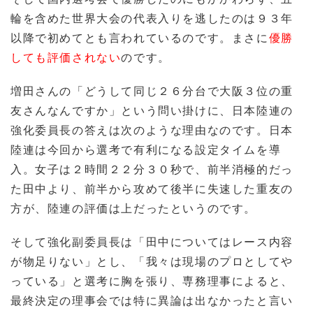
輪を含めた世界大会の代表入りを逃したのは９３年
以降で初めてとも言われているのです。まさに
優勝
しても評価されない
のです。
増田さんの「どうして同じ２６分台で大阪３位の重
友さんなんですか」という問い掛けに、日本陸連の
強化委員長の答えは次のような理由なのです。日本
陸連は今回から選考で有利になる設定タイムを導
入。女子は２時間２２分３０秒で、前半消極的だっ
た田中より、前半から攻めて後半に失速した重友の
方が、陸連の評価は上だったというのです。
そして強化副委員長は「田中についてはレース内容
が物足りない」とし、「我々は現場のプロとしてや
っている」と選考に胸を張り、専務理事によると、
最終決定の理事会では特に異論は出なかったと言い