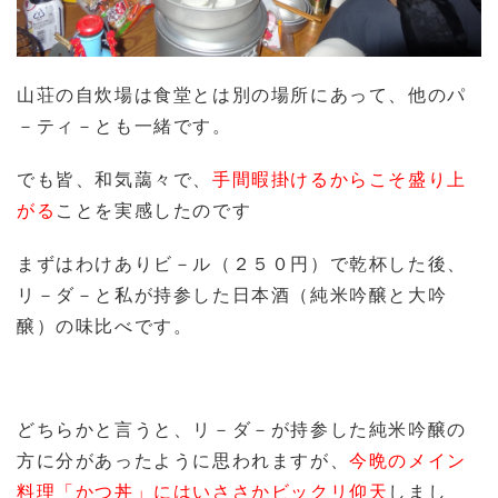
山荘の自炊場は食堂とは別の場所にあって、他のパ
－ティ－とも一緒です。
でも皆、和気藹々で、
手間暇掛けるからこそ盛り上
がる
ことを実感したのです
まずはわけありビ－ル（２５０円）で乾杯した後、
リ－ダ－と私が持参した日本酒（純米吟醸と大吟
醸）の味比べです。
どちらかと言うと、リ－ダ－が持参した純米吟醸の
方に分があったように思われますが、
今晩のメイン
料理「かつ丼」にはいささかビックリ仰天
しまし