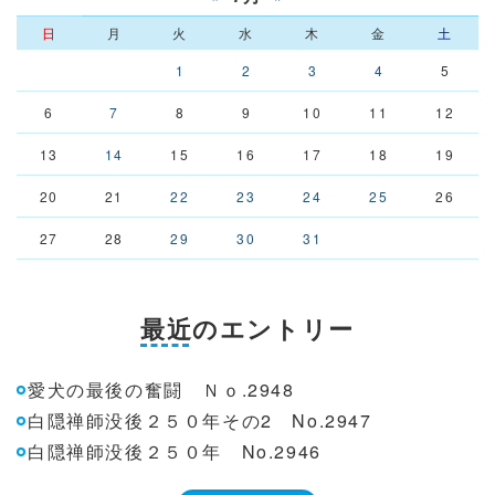
日
月
火
水
木
金
土
1
2
3
4
5
6
7
8
9
10
11
12
13
14
15
16
17
18
19
20
21
22
23
24
25
26
27
28
29
30
31
最近のエントリー
愛犬の最後の奮闘 Ｎｏ.2948
白隠禅師没後２５０年その2 No.2947
白隠禅師没後２５０年 No.2946