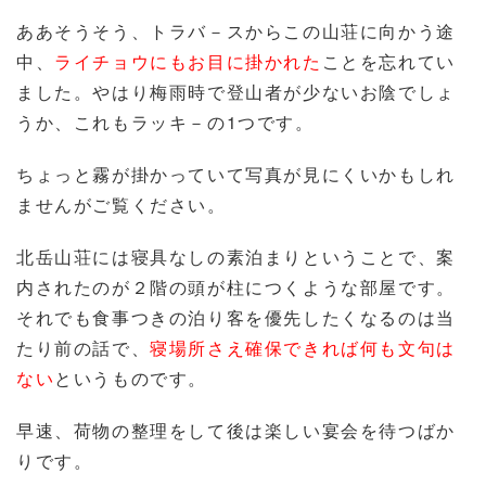
ああそうそう、トラバ－スからこの山荘に向かう途
中、
ライチョウにもお目に掛かれた
ことを忘れてい
ました。やはり梅雨時で登山者が少ないお陰でしょ
うか、これもラッキ－の1つです。
ちょっと霧が掛かっていて写真が見にくいかもしれ
ませんがご覧ください。
北岳山荘には寝具なしの素泊まりということで、案
内されたのが２階の頭が柱につくような部屋です。
それでも食事つきの泊り客を優先したくなるのは当
たり前の話で、
寝場所さえ確保できれば何も文句は
ない
というものです。
早速、荷物の整理をして後は楽しい宴会を待つばか
りです。