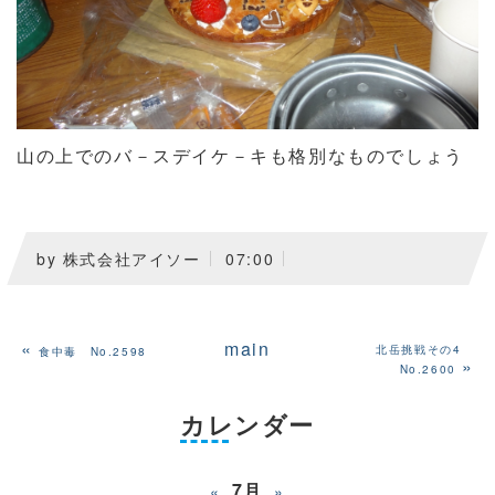
山の上でのバ－スデイケ－キも格別なものでしょう
by
株式会社アイソー
07:00
«
main
北岳挑戦その4
食中毒 No.2598
»
No.2600
カレンダー
7月
«
»