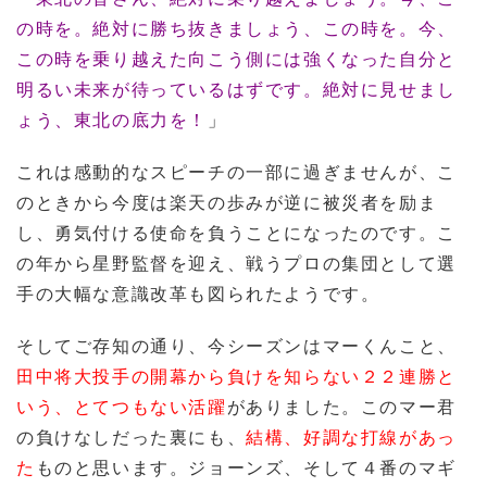
の時を。絶対に勝ち抜きましょう、この時を。今、
この時を乗り越えた向こう側には強くなった自分と
明るい未来が待っているはずです。絶対に見せまし
ょう、東北の底力を！
」
これは感動的なスピーチの一部に過ぎませんが、こ
のときから今度は楽天の歩みが逆に被災者を励ま
し、勇気付ける使命を負うことになったのです。こ
の年から星野監督を迎え、戦うプロの集団として選
手の大幅な意識改革も図られたようです。
そしてご存知の通り、今シーズンはマーくんこと、
田中将大投手の開幕から負けを知らない２２連勝と
いう、とてつもない活躍
がありました。このマー君
の負けなしだった裏にも、
結構、好調な打線があっ
た
ものと思います。ジョーンズ、そして４番のマギ