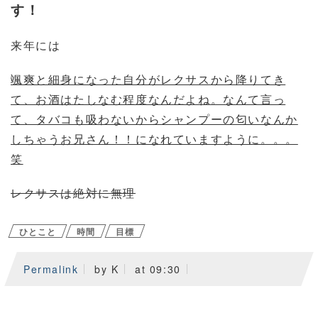
す！
来年には
颯爽と細身になった自分がレクサスから降りてき
て、お酒はたしなむ程度なんだよね。なんて言っ
て、タバコも吸わないからシャンプーの匂いなんか
しちゃうお兄さん！！になれていますように。。。
笑
レクサスは絶対に無理
ひとこと
時間
目標
Permalink
by K
at 09:30