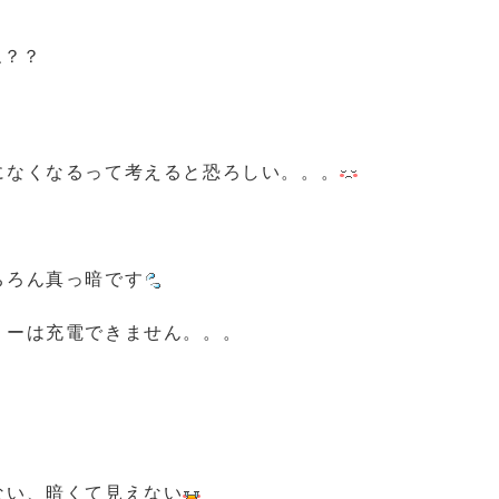
ね？？
になくなるって考えると恐ろしい。。。
ちろん真っ暗です
リーは充電できません。。。
ない、暗くて見えない