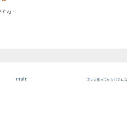
ですね！
main
寒いと思ってたら10月に