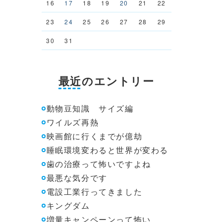
16
17
18
19
20
21
22
23
24
25
26
27
28
29
30
31
最近のエントリー
動物豆知識 サイズ編
ワイルズ再熱
映画館に行くまでが億劫
睡眠環境変わると世界が変わる
歯の治療って怖いですよね
最悪な気分です
電設工業行ってきました
キングダム
増量キャンペーンって怖い