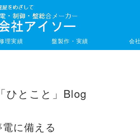
修理実績
盤製作・実績
会
「ひとこと」Blog
停電に備える