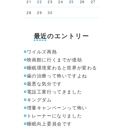
21
22
23
24
25
26
27
28
29
30
最近のエントリー
ワイルズ再熱
映画館に行くまでが億劫
睡眠環境変わると世界が変わる
歯の治療って怖いですよね
最悪な気分です
電設工業行ってきました
キングダム
増量キャンペーンって怖い
トレーナーになりました
睡眠向上委員会です