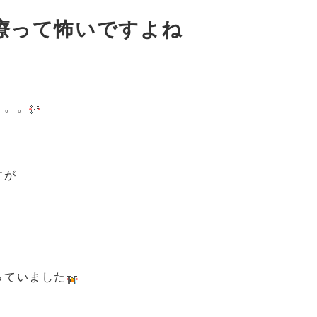
療って怖いですよね
。。。
すが
っていました