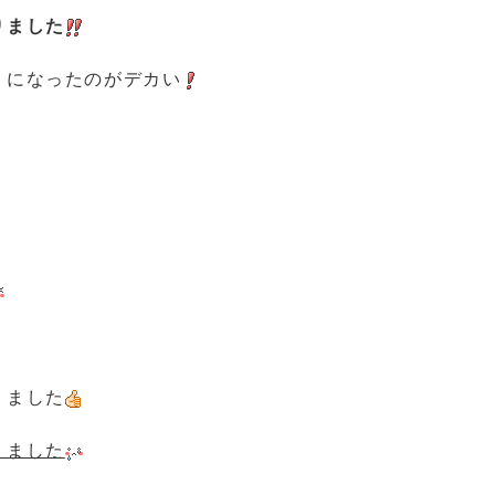
りました
うになったのがデカい
りました
りました