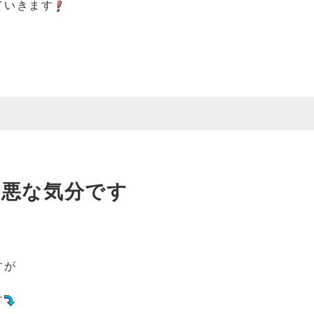
ていきます
最悪な気分です
すが
す