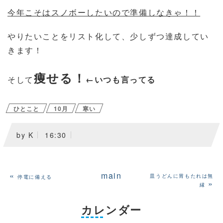
今年こそはスノボーしたいので準備しなきゃ！！
やりたいことをリスト化して、少しずつ達成してい
きます！
痩せる！
そして
←いつも言ってる
ひとこと
10月
寒い
by
K
16:30
«
main
皿うどんに胃もたれは無
停電に備える
»
縁
カレンダー