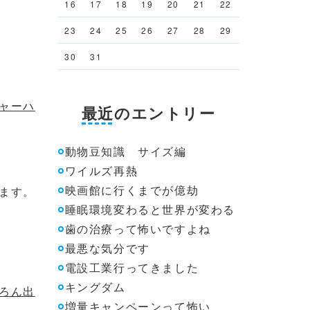
16
17
18
19
20
21
22
23
24
25
26
27
28
29
30
31
ャーハ
最近のエントリー
動物豆知識 サイズ編
ワイルズ再熱
映画館に行くまでが億劫
ます。
睡眠環境変わると世界が変わる
歯の治療って怖いですよね
最悪な気分です
電設工業行ってきました
キングダム
ろん出
増量キャンペーンって怖い