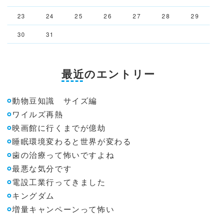
23
24
25
26
27
28
29
30
31
最近のエントリー
動物豆知識 サイズ編
ワイルズ再熱
映画館に行くまでが億劫
睡眠環境変わると世界が変わる
歯の治療って怖いですよね
最悪な気分です
電設工業行ってきました
キングダム
増量キャンペーンって怖い