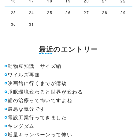
16
17
18
19
20
21
22
23
24
25
26
27
28
29
30
31
最近のエントリー
動物豆知識 サイズ編
ワイルズ再熱
映画館に行くまでが億劫
睡眠環境変わると世界が変わる
歯の治療って怖いですよね
最悪な気分です
電設工業行ってきました
キングダム
増量キャンペーンって怖い