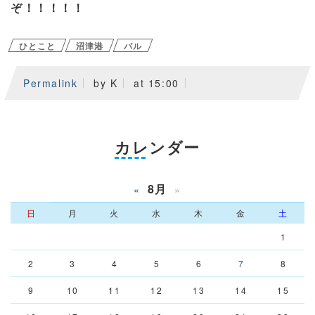
ぞ！！！！！
ひとこと
沼津港
バル
Permalink
by K
at 15:00
カレンダー
8月
«
»
日
月
火
水
木
金
土
1
2
3
4
5
6
7
8
9
10
11
12
13
14
15