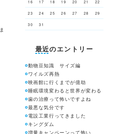
16
17
18
19
20
21
22
23
24
25
26
27
28
29
30
31
ま
最近のエントリー
動物豆知識 サイズ編
ワイルズ再熱
映画館に行くまでが億劫
睡眠環境変わると世界が変わる
歯の治療って怖いですよね
最悪な気分です
電設工業行ってきました
キングダム
増量キャンペーンって怖い