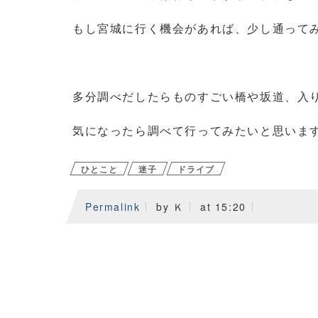
もし宮城に行く機会があれば、少し通って
多分調べだしたらものすごい橋や坂道、入
気になったら調べて行ってみたいと思いま
ひとこと
迷子
ドライブ
Permalink
by Ｋ
at 15:20