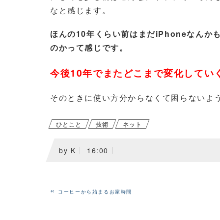
なと感じます。
ほんの10年くらい前はまだiPhoneな
のかって感じです。
今後10年でまたどこまで変化してい
そのときに使い方分からなくて困らないよ
ひとこと
技術
ネット
by
K
16:00
«
コーヒーから始まるお家時間