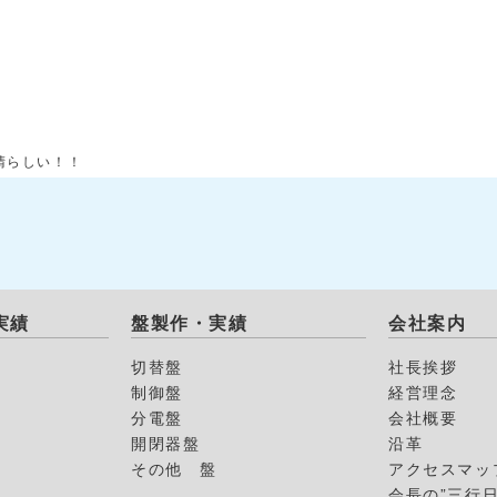
晴らしい！！
実績
盤製作・実績
会社案内
切替盤
社長挨拶
制御盤
経営理念
分電盤
会社概要
開閉器盤
沿革
その他 盤
アクセスマッ
会長の”三行日