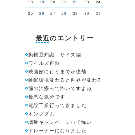
18
19
20
21
22
23
24
25
26
27
28
29
30
31
最近のエントリー
動物豆知識 サイズ編
ワイルズ再熱
映画館に行くまでが億劫
睡眠環境変わると世界が変わる
歯の治療って怖いですよね
最悪な気分です
電設工業行ってきました
キングダム
増量キャンペーンって怖い
トレーナーになりました