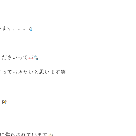
います。。。
くださいって
言っておきたいと思います笑
。
のに焦らされています