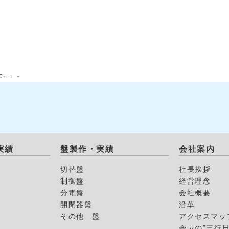
た。。。
実績
盤製作・実績
会社案内
切替盤
社長挨拶
制御盤
経営理念
分電盤
会社概要
開閉器盤
沿革
その他 盤
アクセスマッ
会長の”三行日