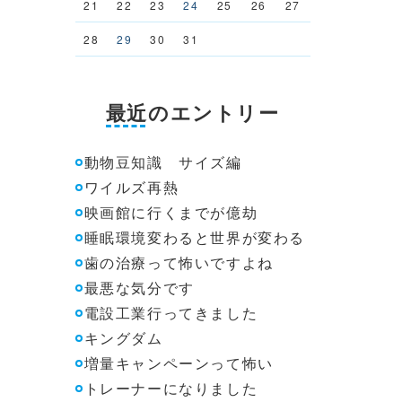
21
22
23
24
25
26
27
28
29
30
31
最近のエントリー
動物豆知識 サイズ編
ワイルズ再熱
映画館に行くまでが億劫
睡眠環境変わると世界が変わる
歯の治療って怖いですよね
最悪な気分です
電設工業行ってきました
キングダム
増量キャンペーンって怖い
トレーナーになりました